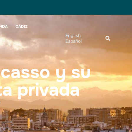
NDA
CÁDIZ
English
Buscar
Español
icasso y su
ta privada
e
s