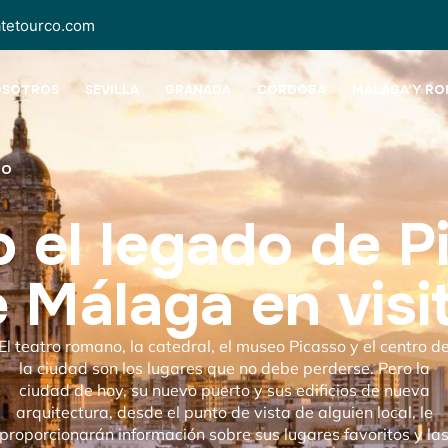
atetourco.com
OSOTROS
SEVILLA
GRANADA
CÓRDOBA
MÁLAGA Y RO
TO
 el legado de P
 Málaga en visi
El teatro romano, la catedral, el museo Picasso y el centro d
la ciudad son los lugares que no debe perderse. Pero la
ciudad de hoy, su nuevo puerto y sus edificios de nueva
arquitectura, desde el punto de vista de alguien local, le
proporcionarán información sobre sus lugares favoritos y la