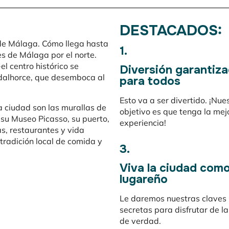
DESTACADOS:
 de Málaga. Cómo llega hasta
1.
es de Málaga por el norte.
l centro histórico se
Diversión garantiz
adalhorce, que desemboca al
para todos
Esto va a ser divertido. ¡Nue
a ciudad son las murallas de
objetivo es que tenga la mej
 su Museo Picasso, su puerto,
experiencia!
as, restaurantes y vida
tradición local de comida y
3.
Viva la ciudad com
lugareño
Le daremos nuestras claves
secretas para disfrutar de l
de verdad.